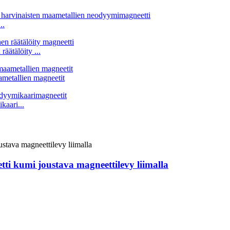
..
ätälöity ...
ametallien magneetit
kaari...
i kumi joustava magneettilevy liimalla