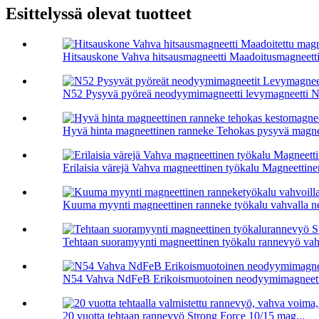
Esittelyssä olevat tuotteet
Hitsauskone Vahva hitsausmagneetti Maadoitusmagneetti.
N52 Pysyvä pyöreä neodyymimagneetti levymagneetti N5
Hyvä hinta magneettinen ranneke Tehokas pysyvä magnee
Erilaisia ​​värejä Vahva magneettinen työkalu Magneettine
Kuuma myynti magneettinen ranneke työkalu vahvalla n
Tehtaan suoramyynti magneettinen työkalu rannevyö vahv
N54 Vahva NdFeB Erikoismuotoinen neodyymimagneetti,
20 vuotta tehtaan rannevyö Strong Force 10/15 mag...