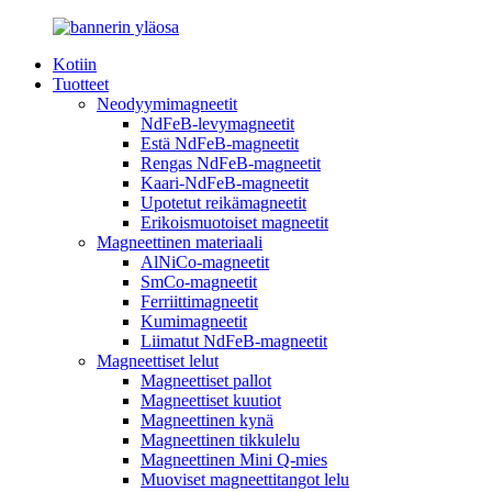
Kotiin
Tuotteet
Neodyymimagneetit
NdFeB-levymagneetit
Estä NdFeB-magneetit
Rengas NdFeB-magneetit
Kaari-NdFeB-magneetit
Upotetut reikämagneetit
Erikoismuotoiset magneetit
Magneettinen materiaali
AlNiCo-magneetit
SmCo-magneetit
Ferriittimagneetit
Kumimagneetit
Liimatut NdFeB-magneetit
Magneettiset lelut
Magneettiset pallot
Magneettiset kuutiot
Magneettinen kynä
Magneettinen tikkulelu
Magneettinen Mini Q-mies
Muoviset magneettitangot lelu