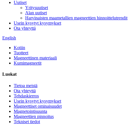
Uutiset
Yritysuutiset
Alan uutiset
Harvinaisten maametallien magneettien hinnoittelutrendit
Usein kysytyt kysymykset
Ota yhteyttä
English
Kotiin
Tuotteet
Magneettinen materiaali
Kumimagneetit
Luokat
Tietoa meistä
Ota yhteyttä
Tehdaskierros
Usein kysytyt kysymykset
Magneettiset ominaisuudet
Magnetointisuunta
Magneettien pinnoitus
Tekniset tiedot