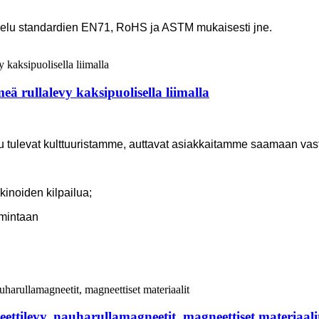
jelu standardien EN71, RoHS ja ASTM mukaisesti jne.
ä rullalevy kaksipuolisella liimalla
lu tulevat kulttuuristamme, auttavat asiakkaitamme saamaan vas
inoiden kilpailua;
imintaan
tilevy, nauharullamagneetit, magneettiset materiaali