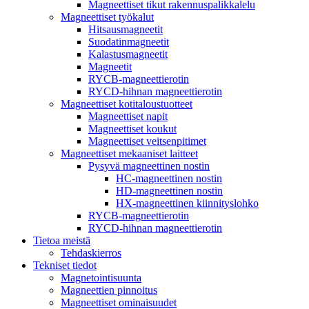
Magneettiset tikut rakennuspalikkalelu
Magneettiset työkalut
Hitsausmagneetit
Suodatinmagneetit
Kalastusmagneetit
Magneetit
RYCB-magneettierotin
RYCD-hihnan magneettierotin
Magneettiset kotitaloustuotteet
Magneettiset napit
Magneettiset koukut
Magneettiset veitsenpitimet
Magneettiset mekaaniset laitteet
Pysyvä magneettinen nostin
HC-magneettinen nostin
HD-magneettinen nostin
HX-magneettinen kiinnityslohko
RYCB-magneettierotin
RYCD-hihnan magneettierotin
Tietoa meistä
Tehdaskierros
Tekniset tiedot
Magnetointisuunta
Magneettien pinnoitus
Magneettiset ominaisuudet