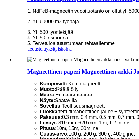
1. NdFeB-magneetin vuosituotanto on ollut yli 500
2. Yli 60000 m2 työpaja
3. Yli 500 työntekijää
4. Yli 50 insinööriä
5. Tervetuloa tutustumaan tehtaallemme
tiedustelu
yksityiskohta
Magneettinen paperi Magneettinen arkki 
Komposiitti:
Kumimagneetti
Muoto:
Räätälöity
Määrä:
Ei määrämäärää
Näyte:
Saatavilla
Sovellus:
Teollisuusmagneetti
Luokka:
ferriittimaneettinen jauhe + synteett
Paksuus:
0,3 mm, 0,4 mm, 0,5 mm, 0,7 mm, 0
Leveys:
310 mm, 620 mm, 1 m, 1,2 m jne.
Pituus:
10m, 15m, 30m jne.
Guass-arvo:
100 g, 200 g, 300 g, 400 g jne.