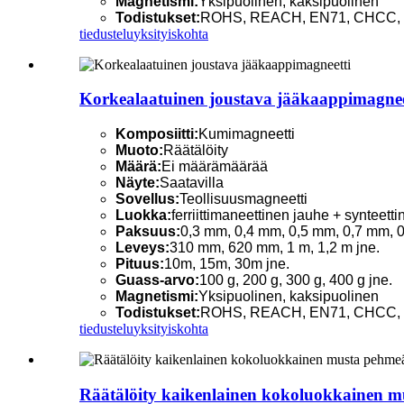
Magnetismi:
Yksipuolinen, kaksipuolinen
Todistukset:
ROHS, REACH, EN71, CHCC, C
tiedustelu
yksityiskohta
Korkealaatuinen joustava jääkaappimagnee
Komposiitti:
Kumimagneetti
Muoto:
Räätälöity
Määrä:
Ei määrämäärää
Näyte:
Saatavilla
Sovellus:
Teollisuusmagneetti
Luokka:
ferriittimaneettinen jauhe + synteett
Paksuus:
0,3 mm, 0,4 mm, 0,5 mm, 0,7 mm, 0
Leveys:
310 mm, 620 mm, 1 m, 1,2 m jne.
Pituus:
10m, 15m, 30m jne.
Guass-arvo:
100 g, 200 g, 300 g, 400 g jne.
Magnetismi:
Yksipuolinen, kaksipuolinen
Todistukset:
ROHS, REACH, EN71, CHCC, C
tiedustelu
yksityiskohta
Räätälöity kaikenlainen kokoluokkainen 