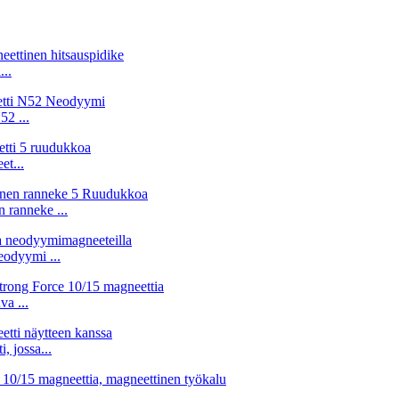
..
2 ...
t...
n ranneke ...
eodyymi ...
a ...
 jossa...