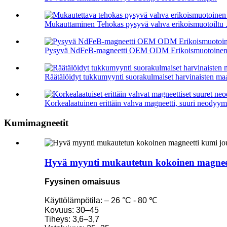
Mukauttaminen Tehokas pysyvä vahva erikoismuotoiltu .
Pysyvä NdFeB-magneetti OEM ODM Erikoismuotoinen rä
Räätälöidyt tukkumyynti suorakulmaiset harvinaisten ma
Korkealaatuinen erittäin vahva magneetti, suuri neodyymi
Kumimagneetit
Hyvä myynti mukautetun kokoinen magneett
Fyysinen omaisuus
Käyttölämpötila: – 26 °C - 80 ℃
Kovuus: 30–45
Tiheys: 3,6–3,7