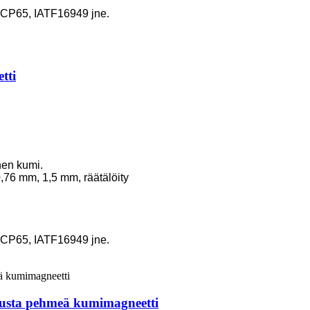
P65, IATF16949 jne.
tti
inen kumi.
,76 mm, 1,5 mm, räätälöity
P65, IATF16949 jne.
musta pehmeä kumimagneetti