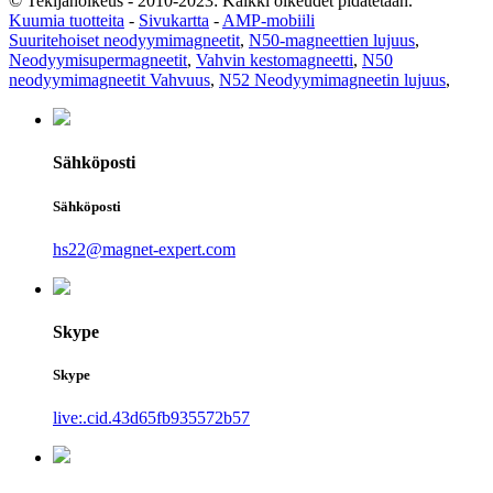
© Tekijänoikeus - 2010-2023: Kaikki oikeudet pidätetään.
Kuumia tuotteita
-
Sivukartta
-
AMP-mobiili
Suuritehoiset neodyymimagneetit
,
N50-magneettien lujuus
,
Neodyymisupermagneetit
,
Vahvin kestomagneetti
,
N50
neodyymimagneetit Vahvuus
,
N52 Neodyymimagneetin lujuus
,
Sähköposti
Sähköposti
hs22@magnet-expert.com
Skype
Skype
live:.cid.43d65fb935572b57