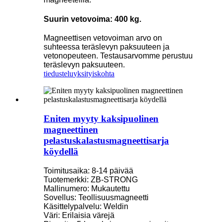
Suurin vetovoima: 400 kg.
Magneettisen vetovoiman arvo on
suhteessa teräslevyn paksuuteen ja
vetonopeuteen. Testausarvomme perustuu
teräslevyn paksuuteen.
tiedustelu
yksityiskohta
Eniten myyty kaksipuolinen
magneettinen
pelastuskalastusmagneettisarja
köydellä
Toimitusaika: 8-14 päivää
Tuotemerkki: ZB-STRONG
Mallinumero: Mukautettu
Sovellus: Teollisuusmagneetti
Käsittelypalvelu: Weldin
Väri: Erilaisia ​​värejä