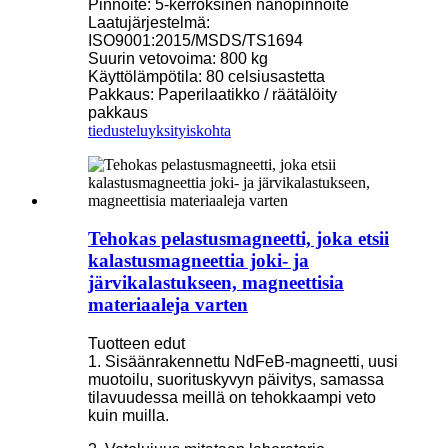
Pinnoite: 5-kerroksinen nanopinnoite
Laatujärjestelmä:
ISO9001:2015/MSDS/TS1694
Suurin vetovoima: 800 kg
Käyttölämpötila: 80 celsiusastetta
Pakkaus: Paperilaatikko / räätälöity
pakkaus
tiedustelu
yksityiskohta
Tehokas pelastusmagneetti, joka etsii
kalastusmagneettia joki- ja
järvikalastukseen, magneettisia
materiaaleja varten
Tuotteen edut
1. Sisäänrakennettu NdFeB-magneetti, uusi
muotoilu, suorituskyvyn päivitys, samassa
tilavuudessa meillä on tehokkaampi veto
kuin muilla.