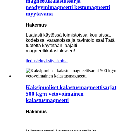
magneettikalastussarja
neodyymimagneetti kestomagneetti
myytävänä
Hakemus
Laajasti käytössä toimistoissa, kouluissa,
kodeissa, varastoissa ja ravintoloissa! Tätä
tuotetta käytetään laajalti
magneettikalastukseen!
tiedustelu
yksityiskohta
Kaksipuoliset kalastusmagneettisarjat
500 kg:n vetovoimainen
kalastusmagneetti
Hakemus