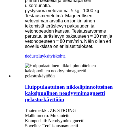
pinnan keskellä ja etelänapa sen
ulkoreunalla.
pystysuora vetovoima: 5 kg - 1000 kg
Testausmenetelmä: Magneettisen
vetovoiman arvolla on jonkinlainen
tekemistä teräslevyn paksuuden ja
vetonopeuden kanssa. Testausarvomme
perustuu teräslevyn paksuuteen = 10 mm ja
vetonopeuteen = 80 mm/min. Näin ollen eri
sovelluksissa on erilaiset tulokset.
tiedustelu
yksityiskohta
Huippulaatuinen nikkelipinnoitteinen
kaksipuolinen neodyymimagneetti
pelastuskäyttöön
Tuotemerkki: ZB-STRONG
Mallinumero: Mukautettu
Komposiitti: Neodyymimagneetti
Sovellus: Teollisuusmagneetti