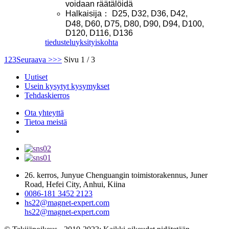
voidaan räätälöidä
Halkaisija： D25, D32, D36, D42,
D48, D60, D75, D80, D90, D94, D100,
D120, D116, D136
tiedustelu
yksityiskohta
1
2
3
Seuraava >
>>
Sivu 1 / 3
Uutiset
Usein kysytyt kysymykset
Tehdaskierros
Ota yhteyttä
Tietoa meistä
26. kerros, Junyue Chenguangin toimistorakennus, Juner
Road, Hefei City, Anhui, Kiina
0086-181 3452 2123
hs22@magnet-expert.com
hs22@magnet-expert.com