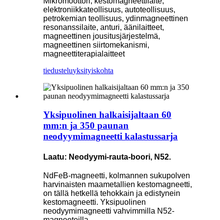
Mikromoottori, kestomagneettilaite,
elektroniikkateollisuus, autoteollisuus,
petrokemian teollisuus, ydinmagneettinen
resonanssilaite, anturi, äänilaitteet,
magneettinen jousitusjärjestelmä,
magneettinen siirtomekanismi,
magneettiterapialaitteet
tiedustelu
yksityiskohta
Yksipuolinen halkaisijaltaan 60
mm:n ja 350 paunan
neodyymimagneetti kalastussarja
Laatu: Neodyymi-rauta-boori, N52.
NdFeB-magneetti, kolmannen sukupolven
harvinaisten maametallien kestomagneetti,
on tällä hetkellä tehokkain ja edistynein
kestomagneetti. Yksipuolinen
neodyymimagneetti vahvimmilla N52-
magneeteilla.