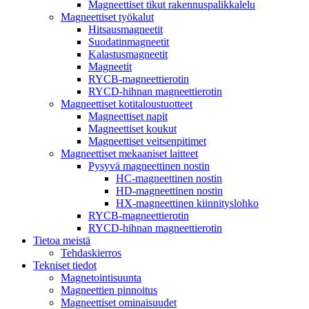
Magneettiset tikut rakennuspalikkalelu
Magneettiset työkalut
Hitsausmagneetit
Suodatinmagneetit
Kalastusmagneetit
Magneetit
RYCB-magneettierotin
RYCD-hihnan magneettierotin
Magneettiset kotitaloustuotteet
Magneettiset napit
Magneettiset koukut
Magneettiset veitsenpitimet
Magneettiset mekaaniset laitteet
Pysyvä magneettinen nostin
HC-magneettinen nostin
HD-magneettinen nostin
HX-magneettinen kiinnityslohko
RYCB-magneettierotin
RYCD-hihnan magneettierotin
Tietoa meistä
Tehdaskierros
Tekniset tiedot
Magnetointisuunta
Magneettien pinnoitus
Magneettiset ominaisuudet