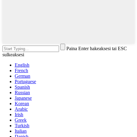
Paina Enter hakeaksesi tai ESC
sulkeaksesi
English
French
German
Portuguese
Spanish
Russian
Japanese
Korean
Arabic
Irish
Greek
Turkish
Italian
Danish