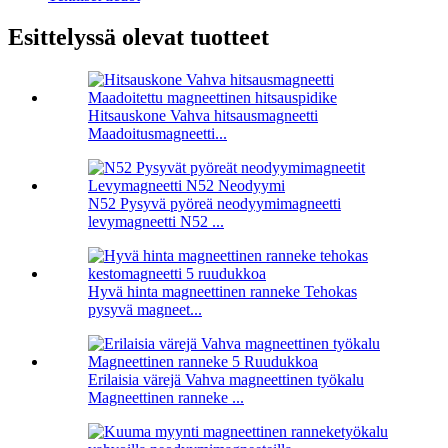
Esittelyssä olevat tuotteet
Hitsauskone Vahva hitsausmagneetti
Maadoitusmagneetti...
N52 Pysyvä pyöreä neodyymimagneetti
levymagneetti N52 ...
Hyvä hinta magneettinen ranneke Tehokas
pysyvä magneet...
Erilaisia ​​värejä Vahva magneettinen työkalu
Magneettinen ranneke ...