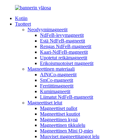
Kotiin
Tuotteet
Neodyymimagneetit
NdFeB-levymagneetit
Estä NdFeB-magneetit
Rengas NdFeB-magneetit
Kaari-NdFeB-magneetit
Upotetut reikämagneetit
Erikoismuotoiset magneetit
Magneettinen materiaali
AlNiCo-magneetit
SmCo-magneetit
Ferriittimagneetit
Kumimagneetit
Liimatut NdFeB-magneetit
Magneettiset lelut
Magneettiset pallot
Magneettiset kuutiot
Magneettinen kynä
Magneettinen tikkulelu
Magneettinen Mini Q-mies
Muoviset magneettitangot lelu