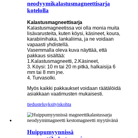
neodyymikalastusmagneettisarja
kotelolla
Kalastusmagneettisarja
Kalastusmagneetissa voi olla monia muita
lisävarusteita, kuten köysi, käsineet, koura,
karabiinihaka, lankaliima, ja ne voidaan
vapaasti yhdistellä.
Vasemmalla oleva kuva näyttää, että
pakkaus sisältää:
1.Kalastusmagneetti, 2.Käsineet,
3. Köysi: 10 m tai 20 m pitkä, halkaisija 6
mm tai 8 mm jne.
4. Turvasolki.
Myös kaikki pakkaukset voidaan räätälöidä
asiakkaan vaatimusten mukaisesti.
tiedustelu
yksityiskohta
Huippumyynnissä