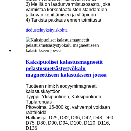
3) Meillä on laadunvarmistusosasto, joka
varmistaa korkealaatuisten standardien
jatkuvan kehittämisen ja ylläpidon
4) Tarkista pakkaus ennen toimitusta
tiedustelu
yksityiskohta
Kaksipuoliset kalastusmagneetit
pelastusmetsästystyökalu
magneettiseen kalastukseen joessa
Tuotteen nimi: Neodyymimagneetti
kalastuskäyttöön
Tyyppi: Yksipuolinen, Kaksipuolinen,
Tuplarengas
Pitovoima: 15-800 kg, vahvempi voidaan
räätälöidä
Halkaisija: D25, D32, D36, D42, D48, D60,
D75, D80, D90, D94, D100, D120, D116,
D136