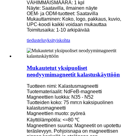
VÄHIMMÄISMÄÄRÄ: 1 kpl
Näyte: Saatavilla, ilmainen näyte
OEM- ja ODM-tuotteet: Saatavilla
Mukauttaminen: Koko, logo, pakkaus, kuvio,
UPC-koodi kaikki voidaan mukauttaa
Toimitusaika: 1-10 arkipäivää
tiedustelu
yksityiskohta
Mukautetut yksipuoliset
neodyymimagneetit kalastuskäyttöön
Tuotteen nimi: Kalastusmagneetti
Tuotemateriaalit: NdFeB-magneetti
Magneettien luokka: N35 - N52
Tuotteiden koko: 75 mm:n kaksipuolinen
kalastusmagneetti
Magneettien muoto: pyöreä
Käyttölämpötila: <=80 ℃
Magneettinen suunta: Magneetit on upotettu
teräslevyyn. Pohjoisnapa on magneettisen