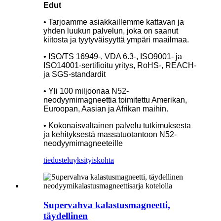
Edut
• Tarjoamme asiakkaillemme kattavan ja
yhden luukun palvelun, joka on saanut
kiitosta ja tyytyväisyyttä ympäri maailmaa.
• ISO/TS 16949-, VDA 6.3-, ISO9001- ja
ISO14001-sertifioitu yritys, RoHS-, REACH-
ja SGS-standardit
• Yli 100 miljoonaa N52-
neodyymimagneettia toimitettu Amerikan,
Euroopan, Aasian ja Afrikan maihin.
• Kokonaisvaltainen palvelu tutkimuksesta
ja kehityksestä massatuotantoon N52-
neodyymimagneeteille
tiedustelu
yksityiskohta
Supervahva kalastusmagneetti,
täydellinen