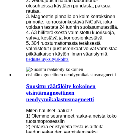
2. Vetolujuus mitataan laboratorio-
olosuhteissa käyttäen puhdasta, paksua
rautaa.
3. Magneetin pinnalla on kolmikerroksinen
pinnoite, korroosionkestävä NiCuNi, joka
voidaan testata 24 tunnin suolasumutestillä.
4. A3 hiiliteräksestä valmistettu kuorisuoja,
vahva, kestävä ja korroosionkestävä.
5. 304 ruostumattomasta teräksestä
valmistetut ripustusrenkaat voivat varmistaa
pitkäaikaisen käytön ilman vääristymiä.
tiedustelu
yksityiskohta
Suosittu räätälöity kokoinen
etsintämagneettinen
neodyymikalastusmagneetti
Miten hallitset laatua?
1) Olemme seuranneet raaka-aineista koko
tuotantoprosessiin
2) erilaisia ​​edistyneitä testauslaitteita
laadun vakauden varmistamiseksi