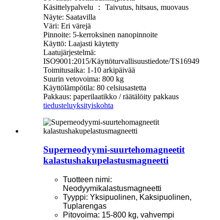
Käsittelypalvelu ： Taivutus, hitsaus, muovaus
Näyte: Saatavilla
Väri: Eri värejä
Pinnoite: 5-kerroksinen nanopinnoite
Käyttö: Laajasti käytetty
Laatujärjestelmä:
ISO9001:2015/Käyttöturvallisuustiedote/TS16949
Toimitusaika: 1-10 arkipäivää
Suurin vetovoima: 800 kg
Käyttölämpötila: 80 celsiusastetta
Pakkaus: paperilaatikko / räätälöity pakkaus
tiedustelu
yksityiskohta
Superneodyymi-suurtehomagneetit
kalastushakupelastusmagneetti
Tuotteen nimi:
Neodyymikalastusmagneetti
Tyyppi: Yksipuolinen, Kaksipuolinen,
Tuplarengas
Pitovoima: 15-800 kg, vahvempi