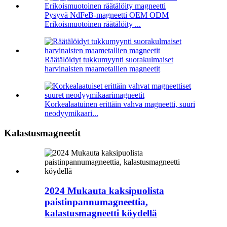
Pysyvä NdFeB-magneetti OEM ODM
Erikoismuotoinen räätälöity ...
Räätälöidyt tukkumyynti suorakulmaiset
harvinaisten maametallien magneetit
Korkealaatuinen erittäin vahva magneetti, suuri
neodyymikaari...
Kalastusmagneetit
2024 Mukauta kaksipuolista
paistinpannumagneettia,
kalastusmagneetti köydellä