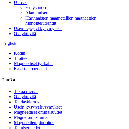
Uutiset
Yritysuutiset
Alan uutiset
Harvinaisten maametallien magneettien
hinnoittelutrendit
Usein kysytyt kysymykset
Ota yhteyttä
English
Kotiin
Tuotteet
Magneettiset työkalut
Kalastusmagneetit
Luokat
Tietoa meistä
Ota yhteyttä
Tehdaskierros
Usein kysytyt kysymykset
Magneettiset ominaisuudet
Magnetointisuunta
Magneettien pinnoitus
Tekniset tiedot