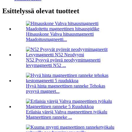
Esittelyssä olevat tuotteet
Hitsauskone Vahva hitsausmagneetti
Maadoitusmagneetti...
N52 Pysyvä pyöreä neodyymimagneetti
levymagneetti N52 ...
Hyvä hinta magneettinen ranneke Tehokas
pysyvä magneet...
Erilaisia ​​värejä Vahva magneettinen työkalu
Magneettinen ranneke ...