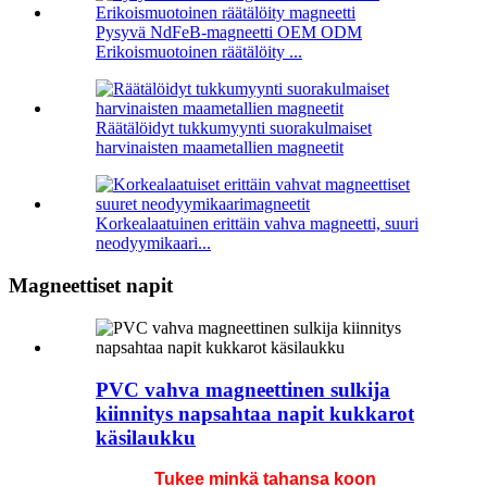
Pysyvä NdFeB-magneetti OEM ODM
Erikoismuotoinen räätälöity ...
Räätälöidyt tukkumyynti suorakulmaiset
harvinaisten maametallien magneetit
Korkealaatuinen erittäin vahva magneetti, suuri
neodyymikaari...
Magneettiset napit
PVC vahva magneettinen sulkija
kiinnitys napsahtaa napit kukkarot
käsilaukku
Tukee minkä tahansa koon