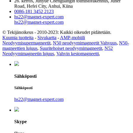
26. kerros, Junyue Chenguangin toimistorakennus, Juner
Road, Hefei City, Anhui, Kiina
0086-181 3452 2123
hs22@magnet-expert.com
hs22@magnet-expert.com
© Tekijänoikeus - 2010-2023: Kaikki oikeudet pidätetään.
Kuumia tuotteita
-
Sivukartta
-
AMP-mobiili
Neodyymisupermagneetit
,
N50 neodyymimagneetit Vahvuus
,
N50-
magneettien lujuus
,
Suuritehoiset neodyymimagneetit
,
N52
Neodyymimagneetin lujuus
,
Vahvin kestomagneetti
,
Sähköposti
Sähköposti
hs22@magnet-expert.com
Skype