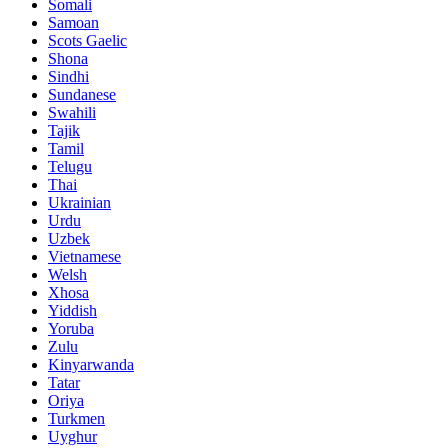
Somali
Samoan
Scots Gaelic
Shona
Sindhi
Sundanese
Swahili
Tajik
Tamil
Telugu
Thai
Ukrainian
Urdu
Uzbek
Vietnamese
Welsh
Xhosa
Yiddish
Yoruba
Zulu
Kinyarwanda
Tatar
Oriya
Turkmen
Uyghur