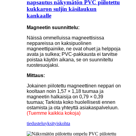
napsautus näkymätön PVC piilotettu
kukkaron suljin käsilaukun
kankaalle
Magneetin suunnittelu:
Näissä ommelluissa magneettisissa
neppareissa on kaksipuolinen
magneettipainike, ne ovat ohuet ja helppoja
avata ja sulkea; PVC-pakkausta ei tarvitse
poistaa käytön aikana, se on suunniteltu
ruostesuojaksi.
Mittaus:
Jokainen piilotettu magneettinen neppari on
kooltaan noin 1,57 × 1,18 tuumaa ja
magneetin halkaisija on 0,79 × 0,39
tuumaa; Tarkista koko huolellisesti ennen
ostamista ja ota yhteyttä asiakaspalveluun.
(Tuemme kaikkia kokoja)
tiedustelu
yksityiskohta