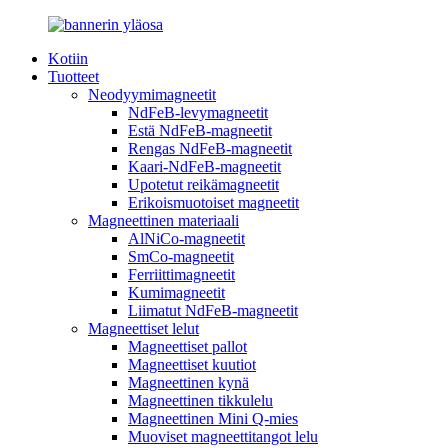
Kotiin
Tuotteet
Neodyymimagneetit
NdFeB-levymagneetit
Estä NdFeB-magneetit
Rengas NdFeB-magneetit
Kaari-NdFeB-magneetit
Upotetut reikämagneetit
Erikoismuotoiset magneetit
Magneettinen materiaali
AlNiCo-magneetit
SmCo-magneetit
Ferriittimagneetit
Kumimagneetit
Liimatut NdFeB-magneetit
Magneettiset lelut
Magneettiset pallot
Magneettiset kuutiot
Magneettinen kynä
Magneettinen tikkulelu
Magneettinen Mini Q-mies
Muoviset magneettitangot lelu