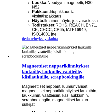
Luokka:
Neodyymimagneetti, N30-
N52
Pakkaus:
Irtopakkaus tai
yksittäispakkaus
Näyte:
Ilmainen näyte, jos varastossa
Todistukset:
ROHS, REACH, EN71,
CE, CHCC, CP65, IATF16949,
ISO14001 jne...
tiedustelu
yksityiskohta
Magneettiset nepparikiinnitykset
laukuille, laukuille, vaatteille,
käsilaukuille, scrapbookingille
Magneettiset nepparit, luumunväriset
magneettiset nepparikiinnitykset laukuihin,
laukkuihin, vaatteisiin, käsilaukkuihin,
scrapbookingiin, magneettiset laukun
sulkijat