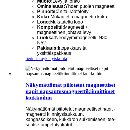
Muoto:
Levy ja lohko
Ominaisuus:
Yhden puolen magneetti
Pinnoite:
Zn tai räätälöity
Koko:
Mukautettu magneetin koko
Logo:
Mukautettu logo
Komposiitti:
Magneetti +
magneettinen johtava levy
Luokka:
Neodyymimagneetti, N30-
N52
Pakkaus:
Irtopakkaus tai
yksittäispakkaus
tiedustelu
yksityiskohta
Näkymättömät piilotetut magneettiset
napit napsautusmagneettikiinnittimet
laukkuihin
Näkymättömät piilotetut magneettiset napit -
magneetti kiinnityslaukkuun,
kangassolkeen, kukkaron sulkemiseen, tee-
se-itse-ompelutyökalut