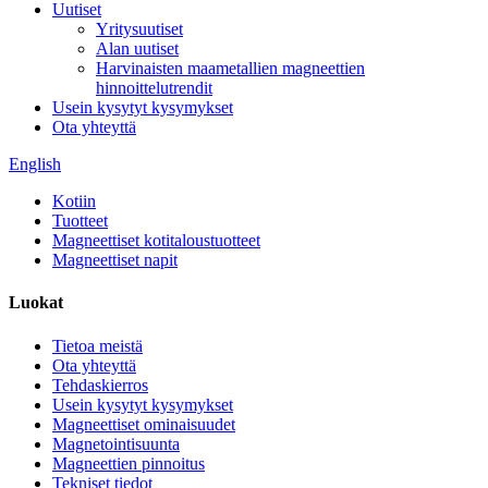
Uutiset
Yritysuutiset
Alan uutiset
Harvinaisten maametallien magneettien
hinnoittelutrendit
Usein kysytyt kysymykset
Ota yhteyttä
English
Kotiin
Tuotteet
Magneettiset kotitaloustuotteet
Magneettiset napit
Luokat
Tietoa meistä
Ota yhteyttä
Tehdaskierros
Usein kysytyt kysymykset
Magneettiset ominaisuudet
Magnetointisuunta
Magneettien pinnoitus
Tekniset tiedot