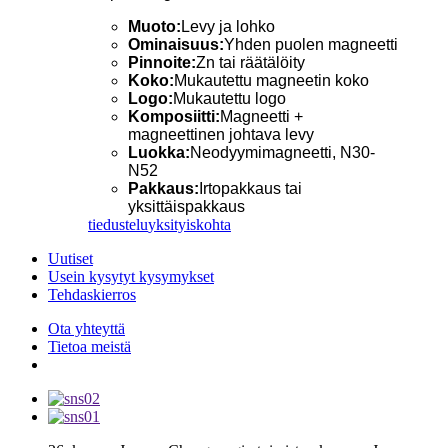
Muoto:
Levy ja lohko
Ominaisuus:
Yhden puolen magneetti
Pinnoite:
Zn tai räätälöity
Koko:
Mukautettu magneetin koko
Logo:
Mukautettu logo
Komposiitti:
Magneetti +
magneettinen johtava levy
Luokka:
Neodyymimagneetti, N30-
N52
Pakkaus:
Irtopakkaus tai
yksittäispakkaus
tiedustelu
yksityiskohta
Uutiset
Usein kysytyt kysymykset
Tehdaskierros
Ota yhteyttä
Tietoa meistä