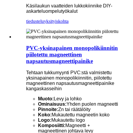
Käsilaukun vaatteiden lukkokiinnike DIY-
askarteluompelutyökalut
tiedustelu
yksityiskohta
PVC-yksinapainen monopolikiinnitin
piilotettu magneettinen
napsautusmagneettipainike
Tehtaan tukkumyynti PVC:stä valmistettu
yksinapainen monopolikiinnitin, piilotettu
magneettinen napsautusmagneettipainike
kangaskasseihin
Muoto:
Levy ja lohko
Ominaisuus:
Yhden puolen magneetti
Pinnoite:
Zn tai räätälöity
Koko:
Mukautettu magneetin koko
Logo:
Mukautettu logo
Komposiitti:
Magneetti +
magneettinen johtava levy