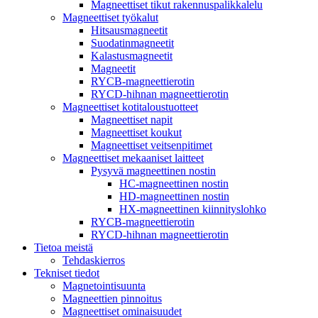
Magneettiset tikut rakennuspalikkalelu
Magneettiset työkalut
Hitsausmagneetit
Suodatinmagneetit
Kalastusmagneetit
Magneetit
RYCB-magneettierotin
RYCD-hihnan magneettierotin
Magneettiset kotitaloustuotteet
Magneettiset napit
Magneettiset koukut
Magneettiset veitsenpitimet
Magneettiset mekaaniset laitteet
Pysyvä magneettinen nostin
HC-magneettinen nostin
HD-magneettinen nostin
HX-magneettinen kiinnityslohko
RYCB-magneettierotin
RYCD-hihnan magneettierotin
Tietoa meistä
Tehdaskierros
Tekniset tiedot
Magnetointisuunta
Magneettien pinnoitus
Magneettiset ominaisuudet