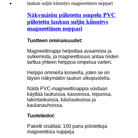
Näkymätön piilotettu ompelu PVC
piilotettu laukun suljin kiinnitys
magneettinen neppari
Tuotteen ominaisuudet:
Magneettinappi helpottaa avaamista ja
sulkemista, ja magneettisuus antaa niiden
tarttua yhteen helppoa ompelua varten.
Helppo ommella koneella, joten se on
täysin näkymätön laukun ulkopuolella.
Näitä PVC-magneettinappia voidaan
käyttää laukuissa, kasseissa, repuissa,
takintaskuissa, käsilaukuissa ja
kaulanauhoissa.
Tuotetiedot:
Paketti sisältää: 100 paria piilotettuja
magneettisia nappeja