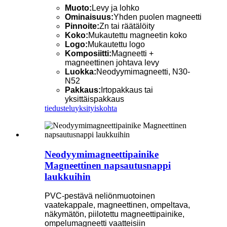
Muoto:
Levy ja lohko
Ominaisuus:
Yhden puolen magneetti
Pinnoite:
Zn tai räätälöity
Koko:
Mukautettu magneetin koko
Logo:
Mukautettu logo
Komposiitti:
Magneetti +
magneettinen johtava levy
Luokka:
Neodyymimagneetti, N30-
N52
Pakkaus:
Irtopakkaus tai
yksittäispakkaus
tiedustelu
yksityiskohta
Neodyymimagneettipainike
Magneettinen napsautusnappi
laukkuihin
PVC-pestävä neliönmuotoinen
vaatekappale, magneettinen, ompeltava,
näkymätön, piilotettu magneettipainike,
ompelumagneetti vaatteisiin