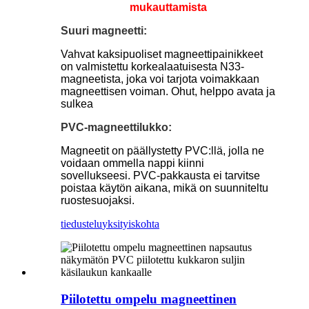
mukauttamista
Suuri magneetti:
Vahvat kaksipuoliset magneettipainikkeet
on valmistettu korkealaatuisesta N33-
magneetista, joka voi tarjota voimakkaan
magneettisen voiman. Ohut, helppo avata ja
sulkea
PVC-magneettilukko:
Magneetit on päällystetty PVC:llä, jolla ne
voidaan ommella nappi kiinni
sovellukseesi. PVC-pakkausta ei tarvitse
poistaa käytön aikana, mikä on suunniteltu
ruostesuojaksi.
tiedustelu
yksityiskohta
Piilotettu ompelu magneettinen