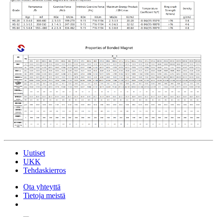
Uutiset
UKK
Tehdaskierros
Ota yhteyttä
Tietoja meistä