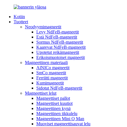
Kotiin
Tuotteet
Neodyymimagneetit
Levy NdFeB-magneetit
Estä NdFeB-magneetit
Sormus NdFeB-magneetit
Kaarevat NdFeB-magneetit
Upotetut reikämagneetit
Erikoismuotoiset magneetit
Magneettinen materiaali
AlNICo magneetit
SmCo magneetit
Ferriitti magneetit
Kumimagneetit
Sidotut NdFeB-magneetit
Magneettiset lelut
Magneettiset pallot
Magneettiset kuutiot
Magneettinen kynä
Magneettinen tikkulelu
Magneettinen Mini Q Man
Muoviset magneettisauvat lelu