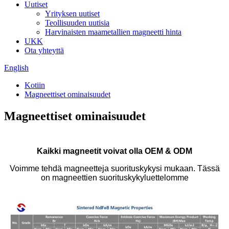
Uutiset
Yrityksen uutiset
Teollisuuden uutisia
Harvinaisten maametallien magneetti hinta
UKK
Ota yhteyttä
English
Kotiin
Magneettiset ominaisuudet
Magneettiset ominaisuudet
Kaikki magneetit voivat olla OEM & ODM
Voimme tehdä magneetteja suorituskykysi mukaan. Tässä
on magneettien suorituskykyluettelomme