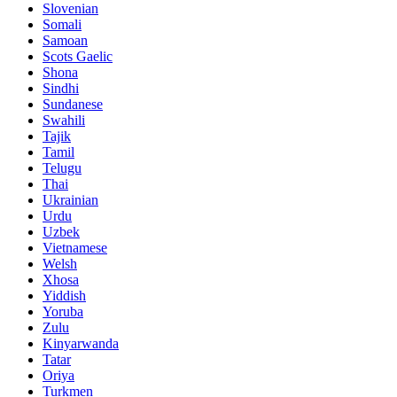
Slovenian
Somali
Samoan
Scots Gaelic
Shona
Sindhi
Sundanese
Swahili
Tajik
Tamil
Telugu
Thai
Ukrainian
Urdu
Uzbek
Vietnamese
Welsh
Xhosa
Yiddish
Yoruba
Zulu
Kinyarwanda
Tatar
Oriya
Turkmen