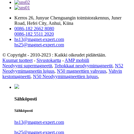
Kerros 26, Junyue Chenguangin toimistorakennus, Juner
Road, Hefei City, Anhui, Kiina
0086-182 2662 8080
0086-182 5511 2020
hs13@magnet-expert.com
hs25@magnet-expert.com
© Copyright - 2010-2023 : Kaikki oikeudet pidätetään.
Kuumat tuotteet
-
Sivustokartta
-
AMP mobiili
Neodyymi supermagneetit
,
Tehokkaat neodyymimagneetit
,
N52
Neodyymimagneetin lujuus
,
N50 magneettien vahvuus
,
Vahvin
kestomagneetti
,
N50 Neodyymimagneettien lujuus
,
Sähköposti
Sähköposti
hs13@magnet-expert.com
hs25@magnet-expert.com