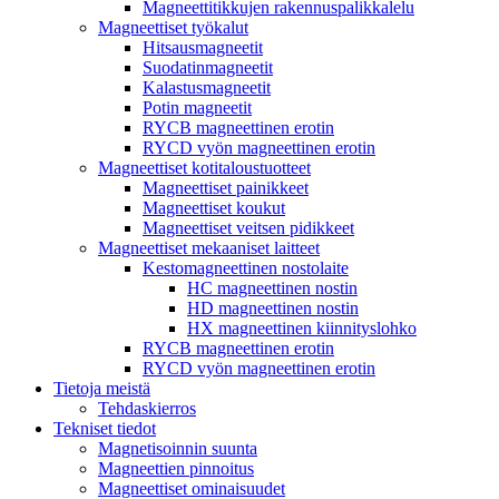
Magneettitikkujen rakennuspalikkalelu
Magneettiset työkalut
Hitsausmagneetit
Suodatinmagneetit
Kalastusmagneetit
Potin magneetit
RYCB magneettinen erotin
RYCD vyön magneettinen erotin
Magneettiset kotitaloustuotteet
Magneettiset painikkeet
Magneettiset koukut
Magneettiset veitsen pidikkeet
Magneettiset mekaaniset laitteet
Kestomagneettinen nostolaite
HC magneettinen nostin
HD magneettinen nostin
HX magneettinen kiinnityslohko
RYCB magneettinen erotin
RYCD vyön magneettinen erotin
Tietoja meistä
Tehdaskierros
Tekniset tiedot
Magnetisoinnin suunta
Magneettien pinnoitus
Magneettiset ominaisuudet