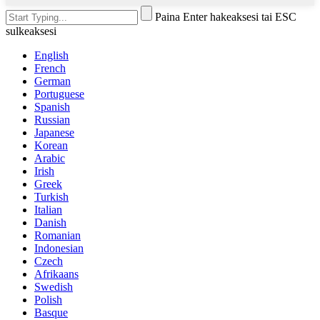
Paina Enter hakeaksesi tai ESC
sulkeaksesi
English
French
German
Portuguese
Spanish
Russian
Japanese
Korean
Arabic
Irish
Greek
Turkish
Italian
Danish
Romanian
Indonesian
Czech
Afrikaans
Swedish
Polish
Basque