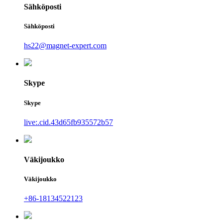
Sähköposti
Sähköposti
hs22@magnet-expert.com
Skype
Skype
live:.cid.43d65fb935572b57
Väkijoukko
Väkijoukko
+86-18134522123