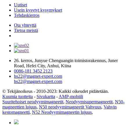
Uutiset
Usein kysytyt kysymykset
Tehdaskierros
Ota yhteyttä
Tietoa meistä
26. kerros, Junyue Chenguangin toimistorakennus, Juner
Road, Hefei City, Anhui, Kiina
0086-181 3452 2123
hs22@magnet-expert.com
hs22@magnet-expert.com
© Tekijänoikeus - 2010-2023: Kaikki oikeudet pidätetään.
Kuumia tuotteita
-
Sivukartta
-
AMP-mobiili
Suuritehoiset neodyymimagneetit
,
Neodyymisupermagneetit
,
N50-
magneettien lujuus
,
N50 neodyymimagneetit Vahvuus
,
Vahvin
kestomagneetti
,
N52 Neodyymimagneetin lujuus
,