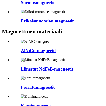
Sormusmagneetit
Erikoismuotoiset magneetit
Magneettinen materiaali
AlNiCo-magneetit
Liimatut NdFeB-magneetit
Ferriittimagneetit
Kumimagneetit