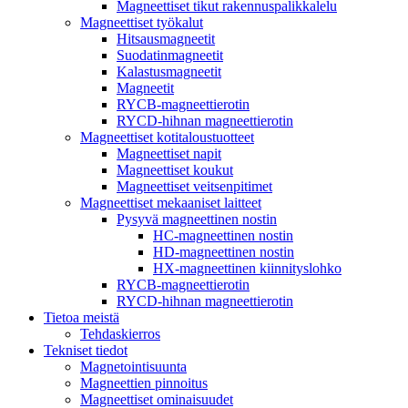
Magneettiset tikut rakennuspalikkalelu
Magneettiset työkalut
Hitsausmagneetit
Suodatinmagneetit
Kalastusmagneetit
Magneetit
RYCB-magneettierotin
RYCD-hihnan magneettierotin
Magneettiset kotitaloustuotteet
Magneettiset napit
Magneettiset koukut
Magneettiset veitsenpitimet
Magneettiset mekaaniset laitteet
Pysyvä magneettinen nostin
HC-magneettinen nostin
HD-magneettinen nostin
HX-magneettinen kiinnityslohko
RYCB-magneettierotin
RYCD-hihnan magneettierotin
Tietoa meistä
Tehdaskierros
Tekniset tiedot
Magnetointisuunta
Magneettien pinnoitus
Magneettiset ominaisuudet