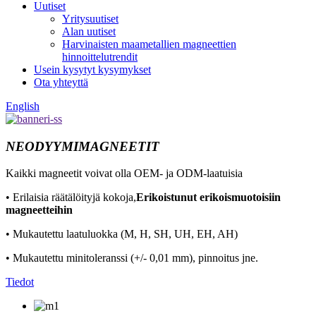
Uutiset
Yritysuutiset
Alan uutiset
Harvinaisten maametallien magneettien
hinnoittelutrendit
Usein kysytyt kysymykset
Ota yhteyttä
English
NEODYYMIMAGNEETIT
Kaikki magneetit voivat olla OEM- ja ODM-laatuisia
• Erilaisia ​​räätälöityjä kokoja,
Erikoistunut erikoismuotoisiin
magneetteihin
• Mukautettu laatuluokka (M, H, SH, UH, EH, AH)
• Mukautettu minitoleranssi (+/- 0,01 mm), pinnoitus jne.
Tiedot