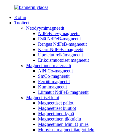
Kotiin
Tuotteet
Neodyymimagneetit
NdFeB-levymagneetit
Estä NdFeB-magneetit
Rengas NdFeB-magneetit
Kaari-NdFeB-magneetit
Upotetut reikämagneetit
Erikoismuotoiset magneetit
Magneettinen materiaali
AlNiCo-magneetit
SmCo-magneetit
Ferriittimagneetit
Kumimagneetit
Liimatut NdFeB-magneetit
Magneettiset lelut
Magneettiset pallot
Magneettiset kuutiot
Magneettinen kynä
Magneettinen tikkulelu
Magneettinen Mini Q-mies
Muoviset magneettitangot lelu