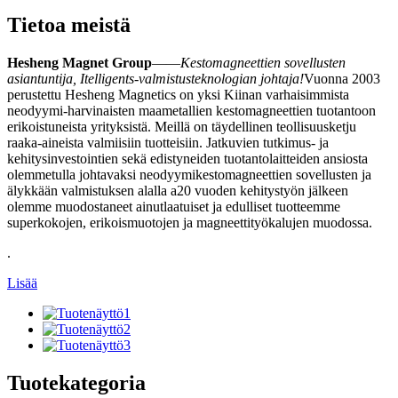
Tietoa meistä
Hesheng Magnet Group
——
Kestomagneettien sovellusten
asiantuntija, Itelligents-valmistusteknologian johtaja!
Vuonna 2003
perustettu Hesheng Magnetics on yksi Kiinan varhaisimmista
neodyymi-harvinaisten maametallien kestomagneettien tuotantoon
erikoistuneista yrityksistä. Meillä on täydellinen teollisuusketju
raaka-aineista valmiisiin tuotteisiin. Jatkuvien tutkimus- ja
kehitysinvestointien sekä edistyneiden tuotantolaitteiden ansiosta
olemme
tulla johtavaksi neodyymikestomagneettien sovellusten ja
älykkään valmistuksen alalla
a
20 vuoden kehitystyön jälkeen
olemme muodostaneet ainutlaatuiset ja edulliset tuotteemme
superkokojen, erikoismuotojen ja magneettityökalujen muodossa.
.
Lisää
Tuotekategoria