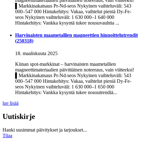
magneettimateriaalien päivittäinen noteeraus, vain viitteeksi!
▌Markkinakatsaus Pr-Nd-seos Nykyinen vaihteluväli: 543
000–547 000 Hintakehitys: Vakaa, vaihtelut pieniä Dy-Fe-
seos Nykyinen vaihteluväli: 1 630 000–1 640 000
Hintakehitys: Vankka kysyntä tukee nousuvauhtia ...
Harvinaisten maametallien magneettien hinnoittelutrendit
(250318)
18. maaliskuuta 2025
Kiinan spot-markkinat – harvinaisten maametallien
magneettimateriaalien päivittäinen noteeraus, vain viitteeksi!
▌Markkinakatsaus Pr-Nd-seos Nykyinen vaihteluväli: 543
000–547 000 Hintakehitys: Vakaa, vaihtelut pieniä Dy-Fe-
seos Nykyinen vaihteluväli: 1 630 000–1 650 000
Hintakehitys: Vankka kysyntä tukee nousutrendiä...
lue lisää
Uutiskirje
Hanki uusimmat päivitykset ja tarjoukset...
Tilaa