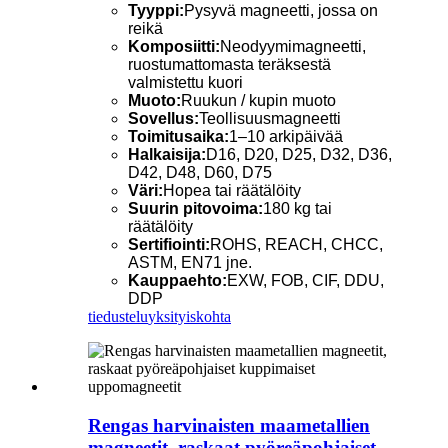
Tyyppi:
Pysyvä magneetti, jossa on
reikä
Komposiitti:
Neodyymimagneetti,
ruostumattomasta teräksestä
valmistettu kuori
Muoto:
Ruukun / kupin muoto
Sovellus:
Teollisuusmagneetti
Toimitusaika:
1–10 arkipäivää
Halkaisija:
D16, D20, D25, D32, D36,
D42, D48, D60, D75
Väri:
Hopea tai räätälöity
Suurin pitovoima:
180 kg tai
räätälöity
Sertifiointi:
ROHS, REACH, CHCC,
ASTM, EN71 jne.
Kauppaehto:
EXW, FOB, CIF, DDU,
DDP
tiedustelu
yksityiskohta
Rengas harvinaisten maametallien
magneetit, raskaat pyöreäpohjaiset