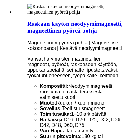
Raskaan käytön neodyymimagneetti,
magneettinen pyöreä pohja
Magneettinen pyöreä pohja | Magneettiset
kokoonpanot | Kestävä neodyymimagneetti
Vahvat harvinaisten maametallien
magneetit, pyöreät, raskaaseen käyttöön,
uppokantareiällä, seinälle ripustettavaksi,
työkaluhuoneeseen, työpaikalle, keittiöön
Komposiitti:
Neodyymimagneetti,
ruostumattomasta teräksestä
valmistettu kuori
Muoto:
Ruukun / kupin muoto
Sovellus:
Teollisuusmagneetti
Toimitusaika:
1–10 arkipäivää
Halkaisija:
D16, D20, D25, D32, D36,
D42, D48, D60, D75
Väri:
Hopea tai räätälöity
Suurin pitovoima:
180 kg tai