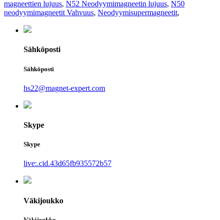
magneettien lujuus
,
N52 Neodyymimagneetin lujuus
,
N50
neodyymimagneetit Vahvuus
,
Neodyymisupermagneetit
,
Sähköposti
Sähköposti
hs22@magnet-expert.com
Skype
Skype
live:.cid.43d65fb935572b57
Väkijoukko
Väkijoukko