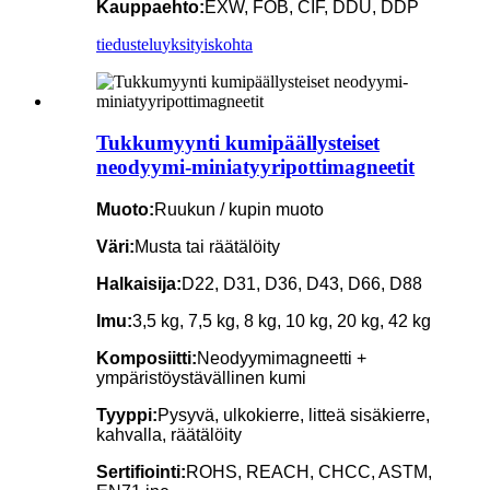
Kauppaehto:
EXW, FOB, CIF, DDU, DDP
tiedustelu
yksityiskohta
Tukkumyynti kumipäällysteiset
neodyymi-miniatyyripottimagneetit
Muoto:
Ruukun / kupin muoto
Väri:
Musta tai räätälöity
Halkaisija:
D22, D31, D36, D43, D66, D88
Imu:
3,5 kg, 7,5 kg, 8 kg, 10 kg, 20 kg, 42 kg
Komposiitti:
Neodyymimagneetti +
ympäristöystävällinen kumi
Tyyppi:
Pysyvä, ulkokierre, litteä sisäkierre,
kahvalla, räätälöity
Sertifiointi:
ROHS, REACH, CHCC, ASTM,