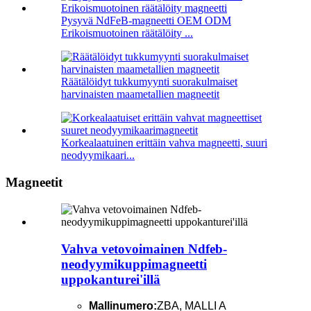
Pysyvä NdFeB-magneetti OEM ODM
Erikoismuotoinen räätälöity ...
Räätälöidyt tukkumyynti suorakulmaiset
harvinaisten maametallien magneetit
Korkealaatuinen erittäin vahva magneetti, suuri
neodyymikaari...
Magneetit
Vahva vetovoimainen Ndfeb-
neodyymikuppimagneetti
uppokanturei'illä
Mallinumero:
ZBA, MALLI A