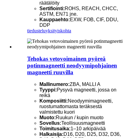
räätälöity
Sertifiointi:
ROHS, REACH, CHCC,
ASTM, EN71 jne.
Kauppaehto:
EXW, FOB, CIF, DDU,
DDP
tiedustelu
yksityiskohta
Tehokas vetovoimainen pyöreä
potinmagneetti neodyymipohjainen
magneetti ruuvilla
Mallinumero:
ZBA, MALLI A
Tyyppi:
Pysyvä magneetti, jossa on
reikä
Komposiitti:
Neodyymimagneetti,
ruostumattomasta teräksestä
valmistettu kuori
Muoto:
Ruukun / kupin muoto
Sovellus:
Teollisuusmagneetti
Toimitusaika:
1–10 arkipäivää
Halkaisija:
D16, D20, D25, D32, D36,