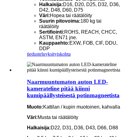
Halkaisija:
D16, D20, D25, D32, D36,
D42, D48, D60, D75
Väri:
Hopea tai räätälöity
Suurin pitovoima:
180 kg tai
räätälöity
Sertifiointi:
ROHS, REACH, CHCC,
ASTM, EN71 jne.
Kauppaehto:
EXW, FOB, CIF, DDU,
DDP
tiedustelu
yksityiskohta
Naarmuuntumaton auton LED-
kamerateline pitää kiinni
kumipäällysteisestä potinmagneetista
Muoto:
Kattilan / kupin muotoinen, kahvalla
Väri:
Musta tai räätälöity
Halkaisija:
D22, D31, D36, D43, D66, D88