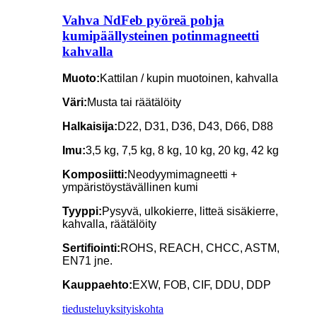
Vahva NdFeb pyöreä pohja
kumipäällysteinen potinmagneetti
kahvalla
Muoto:
Kattilan / kupin muotoinen, kahvalla
Väri:
Musta tai räätälöity
Halkaisija:
D22, D31, D36, D43, D66, D88
Imu:
3,5 kg, 7,5 kg, 8 kg, 10 kg, 20 kg, 42 kg
Komposiitti:
Neodyymimagneetti +
ympäristöystävällinen kumi
Tyyppi:
Pysyvä, ulkokierre, litteä sisäkierre,
kahvalla, räätälöity
Sertifiointi:
ROHS, REACH, CHCC, ASTM,
EN71 jne.
Kauppaehto:
EXW, FOB, CIF, DDU, DDP
tiedustelu
yksityiskohta