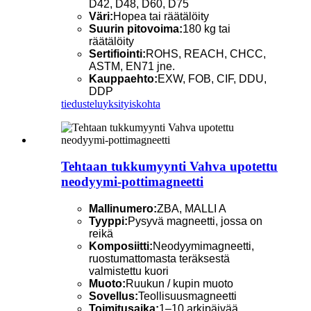
D42, D48, D60, D75
Väri:
Hopea tai räätälöity
Suurin pitovoima:
180 kg tai
räätälöity
Sertifiointi:
ROHS, REACH, CHCC,
ASTM, EN71 jne.
Kauppaehto:
EXW, FOB, CIF, DDU,
DDP
tiedustelu
yksityiskohta
Tehtaan tukkumyynti Vahva upotettu
neodyymi-pottimagneetti
Mallinumero:
ZBA, MALLI A
Tyyppi:
Pysyvä magneetti, jossa on
reikä
Komposiitti:
Neodyymimagneetti,
ruostumattomasta teräksestä
valmistettu kuori
Muoto:
Ruukun / kupin muoto
Sovellus:
Teollisuusmagneetti
Toimitusaika:
1–10 arkipäivää