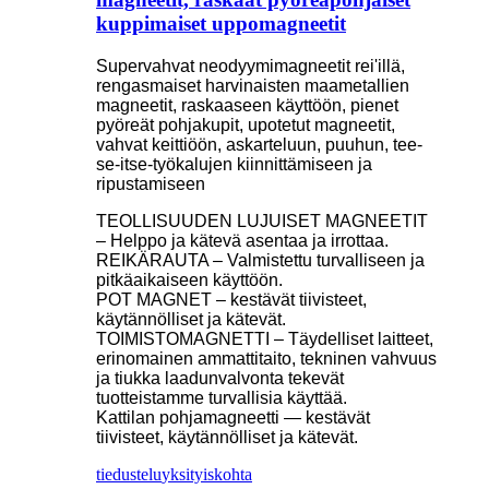
kuppimaiset uppomagneetit
Supervahvat neodyymimagneetit rei'illä,
rengasmaiset harvinaisten maametallien
magneetit, raskaaseen käyttöön, pienet
pyöreät pohjakupit, upotetut magneetit,
vahvat keittiöön, askarteluun, puuhun, tee-
se-itse-työkalujen kiinnittämiseen ja
ripustamiseen
TEOLLISUUDEN LUJUISET MAGNEETIT
– Helppo ja kätevä asentaa ja irrottaa.
REIKÄRAUTA – Valmistettu turvalliseen ja
pitkäaikaiseen käyttöön.
POT MAGNET – kestävät tiivisteet,
käytännölliset ja kätevät.
TOIMISTOMAGNETTI – Täydelliset laitteet,
erinomainen ammattitaito, tekninen vahvuus
ja tiukka laadunvalvonta tekevät
tuotteistamme turvallisia käyttää.
Kattilan pohjamagneetti — kestävät
tiivisteet, käytännölliset ja kätevät.
tiedustelu
yksityiskohta