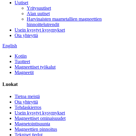
Uutiset
Yritysuutiset
Alan uutiset
Harvinaisten maametallien magneettien
hinnoittelutrendit
Usein kysytyt kysymykset
Ota yhteyttä
English
Kotiin
Tuotteet
Magneettiset työkalut
Magneetit
Luokat
Tietoa meistä
Ota yhteyttä
Tehdaskierros
Usein kysytyt kysymykset
Magneettiset ominaisuudet
Magnetointisuunta
Magneettien pinnoitus
Tekniset tiedot