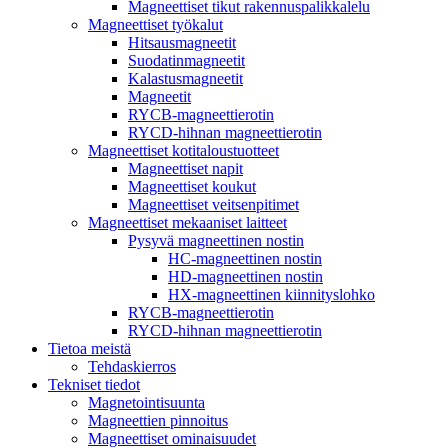
Magneettiset tikut rakennuspalikkalelu
Magneettiset työkalut
Hitsausmagneetit
Suodatinmagneetit
Kalastusmagneetit
Magneetit
RYCB-magneettierotin
RYCD-hihnan magneettierotin
Magneettiset kotitaloustuotteet
Magneettiset napit
Magneettiset koukut
Magneettiset veitsenpitimet
Magneettiset mekaaniset laitteet
Pysyvä magneettinen nostin
HC-magneettinen nostin
HD-magneettinen nostin
HX-magneettinen kiinnityslohko
RYCB-magneettierotin
RYCD-hihnan magneettierotin
Tietoa meistä
Tehdaskierros
Tekniset tiedot
Magnetointisuunta
Magneettien pinnoitus
Magneettiset ominaisuudet