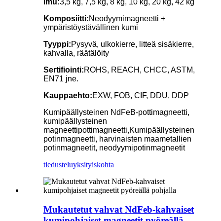
Imu:
3,5 kg, 7,5 kg, 8 kg, 10 kg, 20 kg, 42 kg
Komposiitti:
Neodyymimagneetti +
ympäristöystävällinen kumi
Tyyppi:
Pysyvä, ulkokierre, litteä sisäkierre,
kahvalla, räätälöity
Sertifiointi:
ROHS, REACH, CHCC, ASTM,
EN71 jne.
Kauppaehto:
EXW, FOB, CIF, DDU, DDP
Kumipäällysteinen NdFeB-pottimagneetti,
kumipäällysteinen
magneettipottimagneetti,
Kumipäällysteinen
potinmagneetti, harvinaisten maametallien
potinmagneetit, neodyymipotinmagneetit
tiedustelu
yksityiskohta
Mukautetut vahvat NdFeb-kahvaiset
kumipohjaiset magneetit pyöreällä