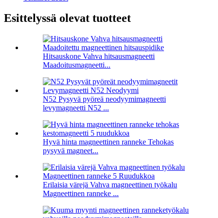
Esittelyssä olevat tuotteet
Hitsauskone Vahva hitsausmagneetti
Maadoitusmagneetti...
N52 Pysyvä pyöreä neodyymimagneetti
levymagneetti N52 ...
Hyvä hinta magneettinen ranneke Tehokas
pysyvä magneet...
Erilaisia ​​värejä Vahva magneettinen työkalu
Magneettinen ranneke ...