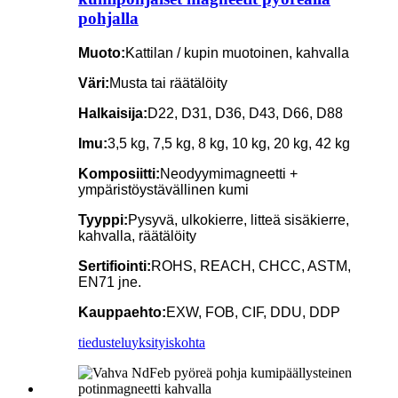
pohjalla
Muoto:
Kattilan / kupin muotoinen, kahvalla
Väri:
Musta tai räätälöity
Halkaisija:
D22, D31, D36, D43, D66, D88
Imu:
3,5 kg, 7,5 kg, 8 kg, 10 kg, 20 kg, 42 kg
Komposiitti:
Neodyymimagneetti +
ympäristöystävällinen kumi
Tyyppi:
Pysyvä, ulkokierre, litteä sisäkierre,
kahvalla, räätälöity
Sertifiointi:
ROHS, REACH, CHCC, ASTM,
EN71 jne.
Kauppaehto:
EXW, FOB, CIF, DDU, DDP
tiedustelu
yksityiskohta