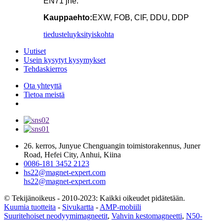
EN71 jne.
Kauppaehto:
EXW, FOB, CIF, DDU, DDP
tiedustelu
yksityiskohta
Uutiset
Usein kysytyt kysymykset
Tehdaskierros
Ota yhteyttä
Tietoa meistä
26. kerros, Junyue Chenguangin toimistorakennus, Juner
Road, Hefei City, Anhui, Kiina
0086-181 3452 2123
hs22@magnet-expert.com
hs22@magnet-expert.com
© Tekijänoikeus - 2010-2023: Kaikki oikeudet pidätetään.
Kuumia tuotteita
-
Sivukartta
-
AMP-mobiili
Suuritehoiset neodyymimagneetit
,
Vahvin kestomagneetti
,
N50-