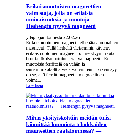
Erikoismuotoisten magneettien
valmistaja, jolla on erilaisia ​​
ominaisuuksia ja muotoja —
Heshengin pysyvä magneetti
ylläpitäjän toimesta 22.02.26
Erikoismuotoinen magneetti eli epätavanomainen
magneetti. Tällä hetkellä yleisemmin käytetty
erikoismuotoinen magneetti on neodyymi-rauta-
boori-erikoismuotoinen vahva magneetti. Eri
muotoisia ferriittejä on vähän ja
samariumkobolttia vielä vähemmän. Tärkein syy
on se, että ferriittimagneetin magneettinen
voima...
Lue lisää
Mihin yksityiskohtiin meidän tulisi
kiinnittää huomiota tehokkaiden
magneettien räätälöinnissä? —