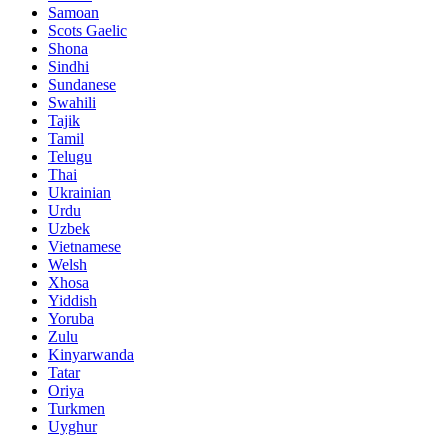
Samoan
Scots Gaelic
Shona
Sindhi
Sundanese
Swahili
Tajik
Tamil
Telugu
Thai
Ukrainian
Urdu
Uzbek
Vietnamese
Welsh
Xhosa
Yiddish
Yoruba
Zulu
Kinyarwanda
Tatar
Oriya
Turkmen
Uyghur