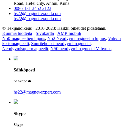
Road, Hefei City, Anhui, Kiina
0086-181 3452 2123
hs22@magnet-expert.com
hs22@magnet-expert.com
© Tekijänoikeus - 2010-2023: Kaikki oikeudet pidätetään.
Kuumia tuotteita
-
Sivukartta
-
AMP-mobiili
N50-magneettien lujuus
,
N52 Neodyymimagneetin lujuus
,
Vahvin
kestomagneetti
,
Suuritehoiset neodyymimagneetit
,
Neodyymisupermagneetit
,
N50 neodyymimagneetit Vahvuus
,
Sähköposti
Sähköposti
hs22@magnet-expert.com
Skype
Skype