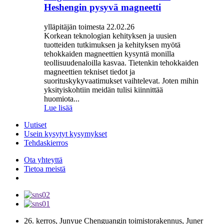
Heshengin pysyvä magneetti
ylläpitäjän toimesta 22.02.26
Korkean teknologian kehityksen ja uusien
tuotteiden tutkimuksen ja kehityksen myötä
tehokkaiden magneettien kysyntä monilla
teollisuudenaloilla kasvaa. Tietenkin tehokkaiden
magneettien tekniset tiedot ja
suorituskykyvaatimukset vaihtelevat. Joten mihin
yksityiskohtiin meidän tulisi kiinnittää
huomiota...
Lue lisää
Uutiset
Usein kysytyt kysymykset
Tehdaskierros
Ota yhteyttä
Tietoa meistä
26. kerros, Junyue Chenguangin toimistorakennus, Juner