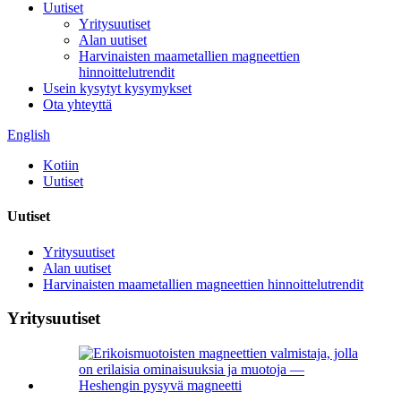
Uutiset
Yritysuutiset
Alan uutiset
Harvinaisten maametallien magneettien
hinnoittelutrendit
Usein kysytyt kysymykset
Ota yhteyttä
English
Kotiin
Uutiset
Uutiset
Yritysuutiset
Alan uutiset
Harvinaisten maametallien magneettien hinnoittelutrendit
Yritysuutiset