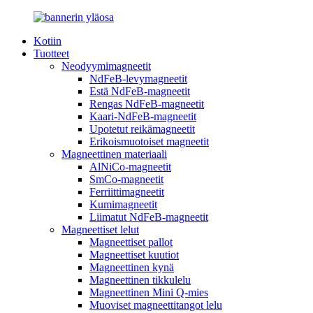
Kotiin
Tuotteet
Neodyymimagneetit
NdFeB-levymagneetit
Estä NdFeB-magneetit
Rengas NdFeB-magneetit
Kaari-NdFeB-magneetit
Upotetut reikämagneetit
Erikoismuotoiset magneetit
Magneettinen materiaali
AlNiCo-magneetit
SmCo-magneetit
Ferriittimagneetit
Kumimagneetit
Liimatut NdFeB-magneetit
Magneettiset lelut
Magneettiset pallot
Magneettiset kuutiot
Magneettinen kynä
Magneettinen tikkulelu
Magneettinen Mini Q-mies
Muoviset magneettitangot lelu