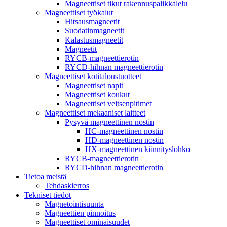
Magneettiset tikut rakennuspalikkalelu
Magneettiset työkalut
Hitsausmagneetit
Suodatinmagneetit
Kalastusmagneetit
Magneetit
RYCB-magneettierotin
RYCD-hihnan magneettierotin
Magneettiset kotitaloustuotteet
Magneettiset napit
Magneettiset koukut
Magneettiset veitsenpitimet
Magneettiset mekaaniset laitteet
Pysyvä magneettinen nostin
HC-magneettinen nostin
HD-magneettinen nostin
HX-magneettinen kiinnityslohko
RYCB-magneettierotin
RYCD-hihnan magneettierotin
Tietoa meistä
Tehdaskierros
Tekniset tiedot
Magnetointisuunta
Magneettien pinnoitus
Magneettiset ominaisuudet