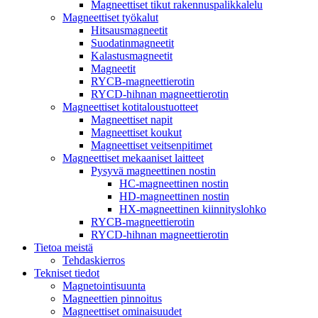
Magneettiset tikut rakennuspalikkalelu
Magneettiset työkalut
Hitsausmagneetit
Suodatinmagneetit
Kalastusmagneetit
Magneetit
RYCB-magneettierotin
RYCD-hihnan magneettierotin
Magneettiset kotitaloustuotteet
Magneettiset napit
Magneettiset koukut
Magneettiset veitsenpitimet
Magneettiset mekaaniset laitteet
Pysyvä magneettinen nostin
HC-magneettinen nostin
HD-magneettinen nostin
HX-magneettinen kiinnityslohko
RYCB-magneettierotin
RYCD-hihnan magneettierotin
Tietoa meistä
Tehdaskierros
Tekniset tiedot
Magnetointisuunta
Magneettien pinnoitus
Magneettiset ominaisuudet