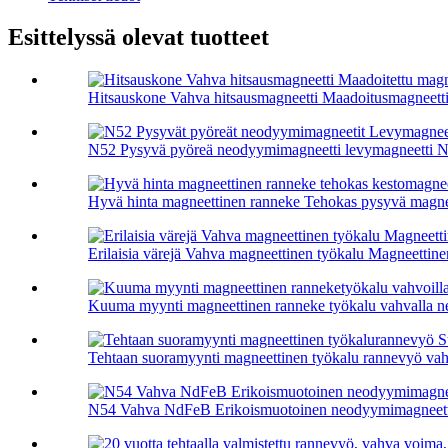
Esittelyssä olevat tuotteet
Hitsauskone Vahva hitsausmagneetti Maadoitusmagneetti.
N52 Pysyvä pyöreä neodyymimagneetti levymagneetti N5
Hyvä hinta magneettinen ranneke Tehokas pysyvä magnee
Erilaisia ​​värejä Vahva magneettinen työkalu Magneettine
Kuuma myynti magneettinen ranneke työkalu vahvalla n
Tehtaan suoramyynti magneettinen työkalu rannevyö vahv
N54 Vahva NdFeB Erikoismuotoinen neodyymimagneetti,