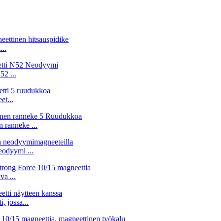
..
2 ...
t...
n ranneke ...
eodyymi ...
a ...
 jossa...