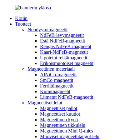
Kotiin
Tuotteet
Neodyymimagneetit
NdFeB-levymagneetit
Estä NdFeB-magneetit
Rengas NdFeB-magneetit
Kaari-NdFeB-magneetit
Upotetut reikämagneetit
Erikoismuotoiset magneetit
Magneettinen materiaali
AlNiCo-magneetit
SmCo-magneetit
Ferriittimagneetit
Kumimagneetit
Liimatut NdFeB-magneetit
Magneettiset lelut
Magneettiset pallot
Magneettiset kuutiot
Magneettinen kynä
Magneettinen tikkulelu
Magneettinen Mini Q-mies
Muoviset magneettitangot lelu