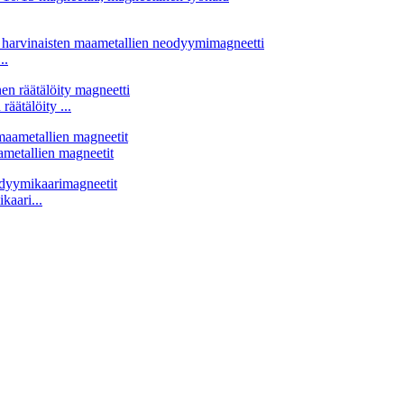
..
ätälöity ...
ametallien magneetit
kaari...