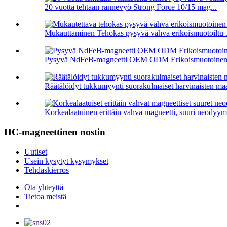
20 vuotta tehtaan rannevyö Strong Force 10/15 mag...
Mukauttaminen Tehokas pysyvä vahva erikoismuotoiltu .
Pysyvä NdFeB-magneetti OEM ODM Erikoismuotoinen rä
Räätälöidyt tukkumyynti suorakulmaiset harvinaisten ma
Korkealaatuinen erittäin vahva magneetti, suuri neodyymi
HC-magneettinen nostin
Uutiset
Usein kysytyt kysymykset
Tehdaskierros
Ota yhteyttä
Tietoa meistä