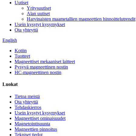
Uutiset
Yritysuutiset
Alan uutiset
Harvinaisten maametallien magneettien hinnoittelutrendit
Usein kysytyt kysymykset
Ota yhteyttä
English
Kotiin
Tuotteet
Magneettiset mekaaniset laitteet
Pysyvä magneettinen nostin
HC-magneettinen nostin
Luokat
Tietoa meistä
Ota yhteyttä
Tehdaskierros
Usein kysytyt kysymykset
Magneettiset ominaisuudet
Magnetointisuunta
Magneettien pinnoitus
Tekniset tiedot