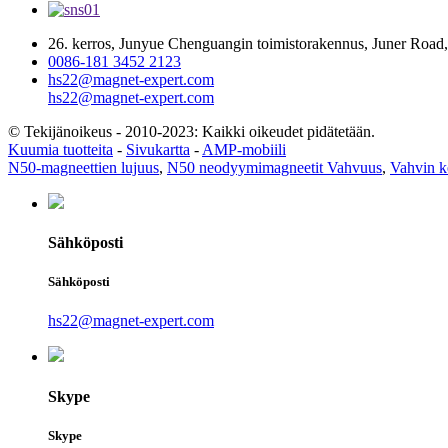
26. kerros, Junyue Chenguangin toimistorakennus, Juner Road,
0086-181 3452 2123
hs22@magnet-expert.com
hs22@magnet-expert.com
© Tekijänoikeus - 2010-2023: Kaikki oikeudet pidätetään.
Kuumia tuotteita
-
Sivukartta
-
AMP-mobiili
N50-magneettien lujuus
,
N50 neodyymimagneetit Vahvuus
,
Vahvin k
Sähköposti
Sähköposti
hs22@magnet-expert.com
Skype
Skype