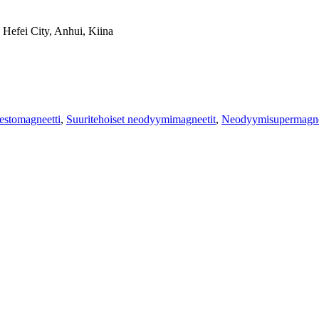
 Hefei City, Anhui, Kiina
estomagneetti
,
Suuritehoiset neodyymimagneetit
,
Neodyymisupermagne